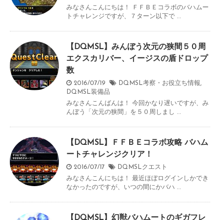
みなさんこんにちは！ ＦＦＢＥコラボのバハムー
トチャレンジですが、７ターン以下で ...
【DQMSL】みんぼう次元の狭間５０周
エクスカリバー、イージスの盾ドロップ
数
2016/07/19
DQMSL考察・お役立ち情報
,
DQMSL装備品
みなさんこんばんは！ 今回かなり遅いですが、み
んぼう「次元の狭間」を５０周しまし ...
【DQMSL】ＦＦＢＥコラボ攻略 バハム
ートチャレンジクリア！
2016/07/17
DQMSLクエスト
みなさんこんにちは！ 最近ほぼログインしかでき
なかったのですが、いつの間にかバハ ...
【DQMSL】幻獣バハムートのギガフレ