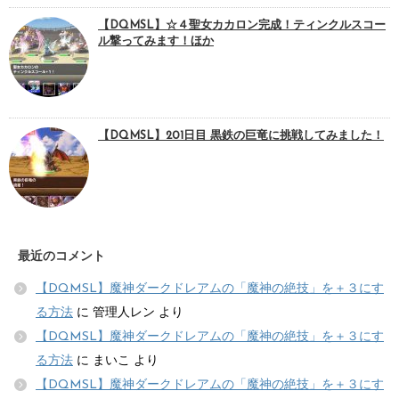
【DQMSL】☆４聖女カカロン完成！ティンクルスコー
ル撃ってみます！ほか
【DQMSL】201日目 黒鉄の巨竜に挑戦してみました！
最近のコメント
【DQMSL】魔神ダークドレアムの「魔神の絶技」を＋３にす
る方法
に
管理人レン
より
【DQMSL】魔神ダークドレアムの「魔神の絶技」を＋３にす
る方法
に
まいこ
より
【DQMSL】魔神ダークドレアムの「魔神の絶技」を＋３にす