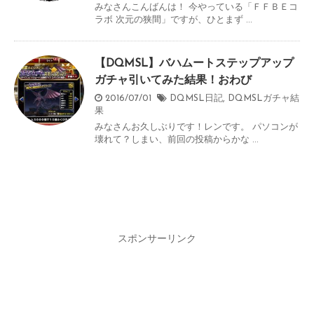
みなさんこんばんは！ 今やっている「ＦＦＢＥコ
ラボ 次元の狭間」ですが、ひとまず ...
【DQMSL】バハムートステップアップ
ガチャ引いてみた結果！おわび
2016/07/01
DQMSL日記
,
DQMSLガチャ結
果
みなさんお久しぶりです！レンです。 パソコンが
壊れて？しまい、前回の投稿からかな ...
スポンサーリンク