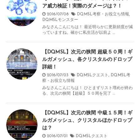
ア威力検証！実際のダメージは？！
2016/07/08
DQMSL考察・お役立ち情報
,
DQMSLモンスター
みなさんこんにちは！ 最近明らかに更新頻度が減
っていますね。確かに私生活が以前よ ...
【DQMSL】次元の狭間 超級５０周！ギ
ルガメッシュ、各クリスタルのドロップ
詳細！
2016/07/03
DQMSLクエスト
,
DQMSL考
察・お役立ち情報
みなさんこんにちは！ ひとまずリスト埋めが終わ
る、次元の狭間【超級】５０周を完了 ...
【DQMSL】次元の狭間 中級１５周！ギ
ルガメッシュ、クリスタルほかドロップ
は？
2016/07/01
DQMSLクエスト