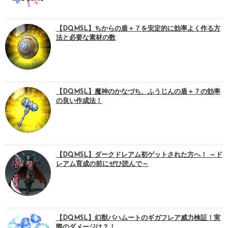
【DQMSL】ちからの盾＋７を安定的に効率よく作る方
法と必要な素材の数
【DQMSL】魔神のかなづち、ふうじんの盾＋７の効率
の良い作成法！
【DQMSL】ダークドレアム初ゲットされた方へ！ ～ド
レアム育成の前にぜひ読んで～
【DQMSL】幻獣バハムートのギガフレア威力検証！実
際のダメージは？！