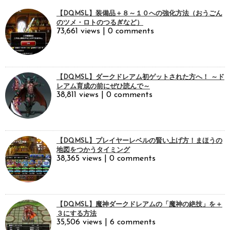
【DQMSL】装備品＋８～１０への強化方法（おうごん
のツメ・ロトのつるぎなど）
73,661 views
|
0 comments
【DQMSL】ダークドレアム初ゲットされた方へ！ ～ド
レアム育成の前にぜひ読んで～
38,811 views
|
0 comments
【DQMSL】プレイヤーレベルの賢い上げ方！まほうの
地図をつかうタイミング
38,365 views
|
0 comments
【DQMSL】魔神ダークドレアムの「魔神の絶技」を＋
３にする方法
35,506 views
|
6 comments