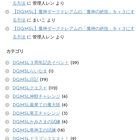
る方法
に
管理人レン
より
【DQMSL】魔神ダークドレアムの「魔神の絶技」を＋３にす
る方法
に
まいこ
より
【DQMSL】魔神ダークドレアムの「魔神の絶技」を＋３にす
る方法
に
管理人レン
より
カテゴリ
DQMSL３周年記念イベント
(29)
DQMSLらいなま
(1)
DQMSL日記
(79)
DQMSLクエスト
(112)
DQMSL神獣チャレンジ
(6)
DQMSL最果ての魔大陸
(6)
DQMSL竜王チャレンジ
(3)
DQMSLかみさまの試練
(6)
DQMSL竜神王の試練
(18)
DQMSLドラゴンクエストⅠ
(9)