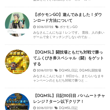
【ポケモンGO】遊んでみました！ダウ
ンロード方法について
2016/07/22
ポケモンGO
みなさんこんにちは！レンです。 普段、人の多い
ゲームで全くマッチングしないのでお ...
【DQMSL】闘技場ともだち対戦で勝っ
てふくびき券スペシャル（闘）をゲット
する
2016/07/21
DQMSL日記
,
DQMSL闘技場
みなさんこんにちは！ 21日から、またらいなまキ
ャンペーンのともだち対戦で勝つと ...
【DQMSL】日記110日目 バハムートチャ
レンジ７ターン以下クリア！
2016/07/21
DQMSL日記