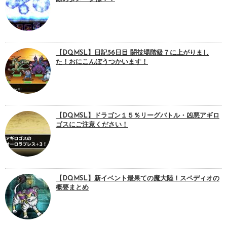
【DQMSL】日記56日目 闘技場階級７に上がりまし
た！おにこんぼうつかいます！
【DQMSL】ドラゴン１５％リーグバトル・凶悪アギロ
ゴスにご注意ください！
【DQMSL】新イベント最果ての魔大陸！スペディオの
概要まとめ