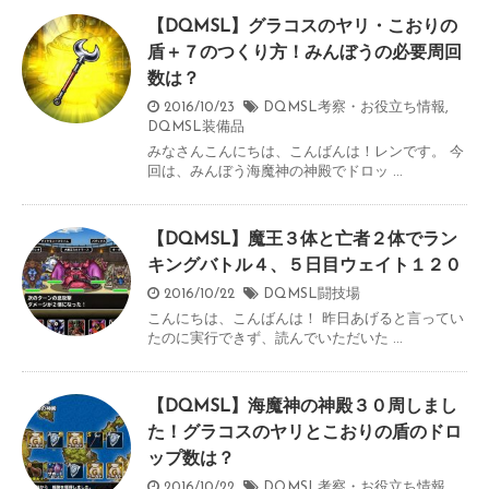
【DQMSL】グラコスのヤリ・こおりの
盾＋７のつくり方！みんぼうの必要周回
数は？
2016/10/23
DQMSL考察・お役立ち情報
,
DQMSL装備品
みなさんこんにちは、こんばんは！レンです。 今
回は、みんぼう海魔神の神殿でドロッ ...
【DQMSL】魔王３体と亡者２体でラン
キングバトル４、５日目ウェイト１２０
2016/10/22
DQMSL闘技場
こんにちは、こんばんは！ 昨日あげると言ってい
たのに実行できず、読んでいただいた ...
【DQMSL】海魔神の神殿３０周しまし
た！グラコスのヤリとこおりの盾のドロ
ップ数は？
2016/10/22
DQMSL考察・お役立ち情報
,