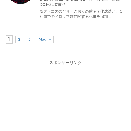
DQMSL装備品
※グラコスのヤリ・こおりの盾＋７作成法と、５
０周でのドロップ数に関する記事を追加 ...
1
2
3
Next »
スポンサーリンク