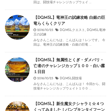
回は、闘技場チャレンジカップウェイ ...
【DQMSL】竜神王の試練攻略 白銀の巨
竜らくらくクリア
2016/10/25
DQMSLクエスト
,
DQMSL竜神
王の試練
みなさんこんにちは、こんばんは！レンです。 今
回は、竜神王の試練攻略・白銀の巨竜 ...
【DQMSL】無属性とくぎ・ダメバリ・
亡者のチャレンジカップ１００・白い霧
１日目
2016/10/25
DQMSL闘技場
みなさんこんにちは、こんばんは！ 今回から、闘
技場チャレンジカップウェイト１００ ...
【DQMSL】新生魔女クシャラミ☆４つ
くってみました！パンプキンタイフーン