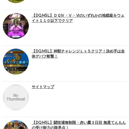
【DQMSL】ＤＱⅣ・Ⅴ・Ⅵのいずれかの地獄級をウェ
イト１１０以下でクリア
【DQMSL】神獣チャレンジＬｖ５クリア！決め手は全
体デバフ斬撃！
サイトマップ
【DQMSL】闘技場無制限・赤い霧３日目 無星てんもん
の受け能力の限界点！