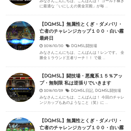
みなさんこんにちは、こんばんは！ ゴールド稼ぎ
に最適な「いにしえの黄金宮殿」が毎 ...
【DQMSL】無属性とくぎ・ダメバリ・
亡者のチャレンジカップ１００・白い霧
最終日
2016/10/30
DQMSL闘技場
みなさんこんにちは、こんばんは！レンです。 全
勝全１ラウンド王者リーチ！！ で最 ...
【DQMSL】闘技場・悪魔系１５％アッ
プ・無制限 私は逆張りでいきます
2016/10/29
DQMSL日記
,
DQMSL闘技場
みなさんこんにちは、こんばんは！ 今回のチャレ
ンジカップもあのようなこと（笑）に ...
【DQMSL】無属性とくぎ・ダメバリ・
亡者のチャレンジカップ１００・白い霧