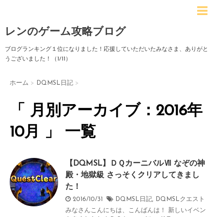
レンのゲーム攻略ブログ
ブログランキング１位になりました！応援していただいたみなさま、ありがと
うございました！（1/11）
ホーム
>
DQMSL日記
>
「 月別アーカイブ：2016年
10月 」 一覧
【DQMSL】ＤＱカーニバルⅦ なぞの神
殿・地獄級 さっそくクリアしてきまし
た！
2016/10/31
DQMSL日記
,
DQMSLクエスト
みなさんこんにちは、こんばんは！ 新しいイベン