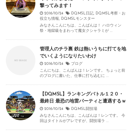
撃ってみます！
2016/10/24
DQMSL日記
,
DQMSL考察・お
役立ち情報
,
DQMSLモンスター
みなさんこんにちは、こんばんは！ ハロウィン
祭・地獄級をまわって魔女クシャラミが ...
管理人のチラ裏 鉄は熱いうちに打てを地
でいくようになりたいわけ
2016/10/24
ブログ
こんにちは、こんばんは！レンです。 ちょっと前
のブログに書いた、仕事に打ち込むに ...
【DQMSL】ランキングバトル１２０・
最終日 最恐の地雷パーティと遭遇するｗ
2016/10/24
DQMSL闘技場
みなさんこんにちは、こんばんは！レンです。 今
回はタイトルがアレですが、闘技場ラ ...