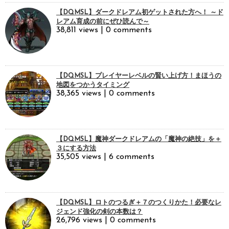
【DQMSL】ダークドレアム初ゲットされた方へ！ ～ド
レアム育成の前にぜひ読んで～
38,811 views
|
0 comments
【DQMSL】プレイヤーレベルの賢い上げ方！まほうの
地図をつかうタイミング
38,365 views
|
0 comments
【DQMSL】魔神ダークドレアムの「魔神の絶技」を＋
３にする方法
35,505 views
|
6 comments
【DQMSL】ロトのつるぎ＋７のつくりかた！必要なレ
ジェンド強化の剣の本数は？
26,796 views
|
0 comments