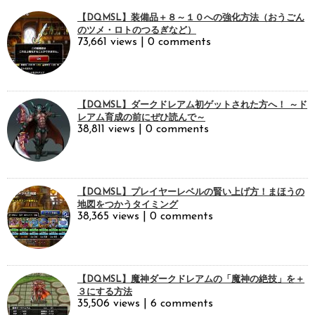
【DQMSL】装備品＋８～１０への強化方法（おうごん
のツメ・ロトのつるぎなど）
73,661 views
|
0 comments
【DQMSL】ダークドレアム初ゲットされた方へ！ ～ド
レアム育成の前にぜひ読んで～
38,811 views
|
0 comments
【DQMSL】プレイヤーレベルの賢い上げ方！まほうの
地図をつかうタイミング
38,365 views
|
0 comments
【DQMSL】魔神ダークドレアムの「魔神の絶技」を＋
３にする方法
35,506 views
|
6 comments