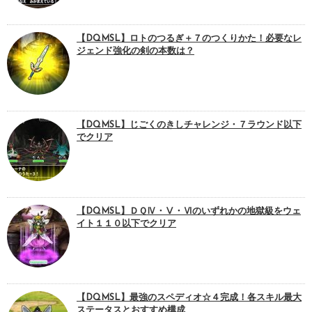
【DQMSL】ロトのつるぎ＋７のつくりかた！必要なレ
ジェンド強化の剣の本数は？
【DQMSL】じごくのきしチャレンジ・７ラウンド以下
でクリア
【DQMSL】ＤＱⅣ・Ⅴ・Ⅵのいずれかの地獄級をウェ
イト１１０以下でクリア
【DQMSL】最強のスペディオ☆４完成！各スキル最大
ステータスとおすすめ構成