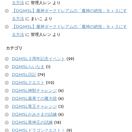
る方法
に
管理人レン
より
【DQMSL】魔神ダークドレアムの「魔神の絶技」を＋３にす
る方法
に
まいこ
より
【DQMSL】魔神ダークドレアムの「魔神の絶技」を＋３にす
る方法
に
管理人レン
より
カテゴリ
DQMSL３周年記念イベント
(29)
DQMSLらいなま
(1)
DQMSL日記
(79)
DQMSLクエスト
(112)
DQMSL神獣チャレンジ
(6)
DQMSL最果ての魔大陸
(6)
DQMSL竜王チャレンジ
(3)
DQMSLかみさまの試練
(6)
DQMSL竜神王の試練
(18)
DQMSLドラゴンクエストⅠ
(9)