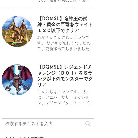
３の『魔物たちの楽園・凶 ...
【DQMSL】竜神王の試
練・黄金の巨竜をウェイト
１２０以下でクリア
みなさんこんにちは！レンで
す。 リアルが忙しくなったの
で、更新滞ってしまいました ...
【DQMSL】レジェンドチ
ャレンジ（ＤＱⅡ）をＳラ
ンク以下のモンスターでク
リア
こんにちは！レンです。 今回
は、アニバーサリーミッショ
ン、レジェンドクエスト・ド ...