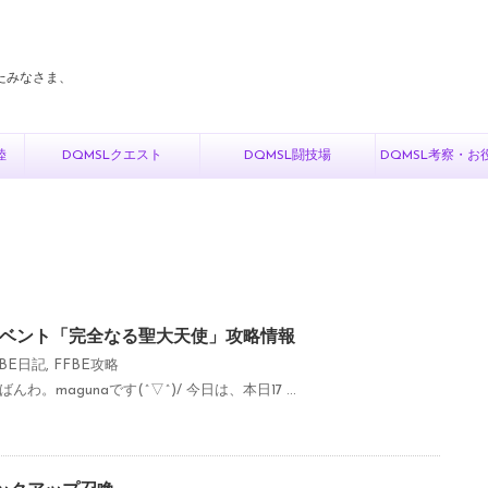
たみなさま、
陸
DQMSLクエスト
DQMSL闘技場
DQMSL考察・お
追加イベント「完全なる聖大天使」攻略情報
FBE日記
,
FFBE攻略
。magunaです(^▽^)/ 今日は、本日17 ...