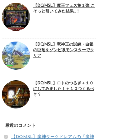
【DQMSL】魔王フェス第１弾 こ
そっと引いてみた結果…！
【DQMSL】竜神王の試練・白銀
の巨竜をゾンビ系モンスターでク
リア
【DQMSL】ロトのつるぎ＋１０
にしてみました！＋１０つくるべ
き？
最近のコメント
【DQMSL】魔神ダークドレアムの「魔神