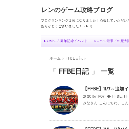
レンのゲーム攻略ブログ
ブログランキング１位になりました！応援していただい
ありがとうございました！（1/11）
DQMSL３周年記念イベント
DQMSL最果ての魔大
ホーム
>
FFBE日記
>
「 FFBE日記 」 一覧
【FFBE】11/7～
2016/11/07
FFBE
,
F
みなさん こんにちわ。こんばんわ