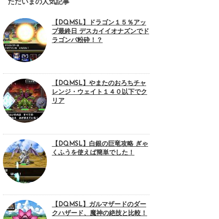
ただいまの人気記事
【DQMSL】ドラゴン１５％アッ
プ最終日 デスカイイオナズンでド
ラゴンパ粉砕！？
【DQMSL】やまたのおろちチャ
レンジ・ウェイト１４０以下でク
リア
【DQMSL】白銀の巨竜攻略 ぎゃ
くふうを使えば簡単でした！
【DQMSL】ガルマザードのダー
クハザード、魔神の絶技と比較！