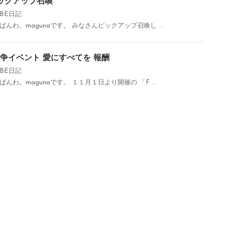
14ピックアップ召喚
FBE日記
んわ。magunaです。 みなさんピックアップ召喚し ...
子戦争イベント 愛にすべてを 報酬
FBE日記
わ。magunaです。 １１月１日より開催の 「F ...