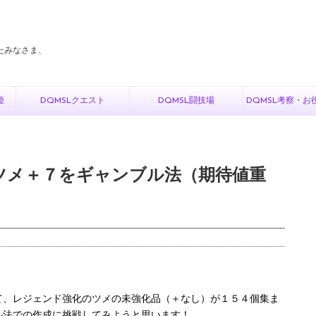
たみなさま、
陸
DQMSLクエスト
DQMSL闘技場
DQMSL考察・お
のツメ＋７をギャンブル法（期待値重
て、レジェンド強化のツメの未強化品（＋なし）が１５４個集ま
ル法での作成に挑戦してみようと思います！