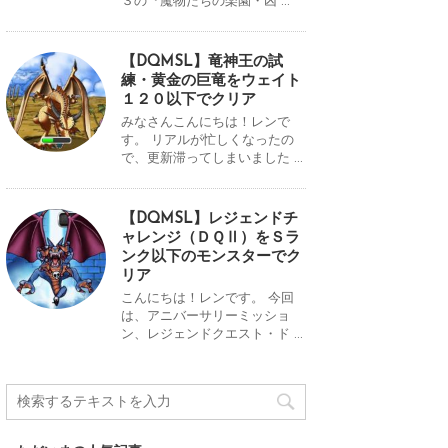
３の『魔物たちの楽園・凶 ...
【DQMSL】竜神王の試
練・黄金の巨竜をウェイト
１２０以下でクリア
みなさんこんにちは！レンで
す。 リアルが忙しくなったの
で、更新滞ってしまいました ...
【DQMSL】レジェンドチ
ャレンジ（ＤＱⅡ）をＳラ
ンク以下のモンスターでク
リア
こんにちは！レンです。 今回
は、アニバーサリーミッショ
ン、レジェンドクエスト・ド ...