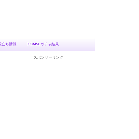
役立ち情報
DQMSLガチャ結果
スポンサーリンク