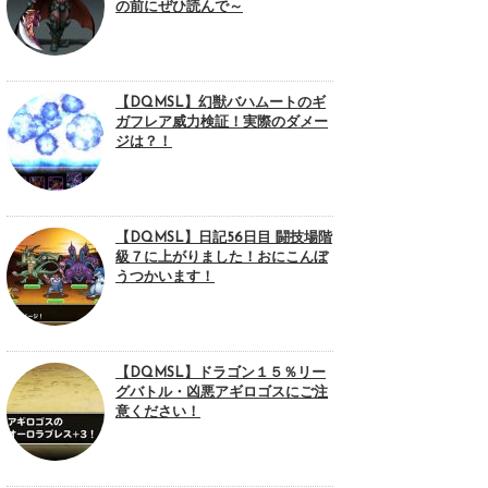
の前にぜひ読んで～
【DQMSL】幻獣バハムートのギ
ガフレア威力検証！実際のダメー
ジは？！
【DQMSL】日記56日目 闘技場階
級７に上がりました！おにこんぼ
うつかいます！
【DQMSL】ドラゴン１５％リー
グバトル・凶悪アギロゴスにご注
意ください！