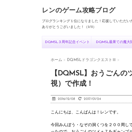
レンのゲーム攻略ブログ
ブログランキング１位になりました！応援していただい
ありがとうございました！（1/11）
DQMSL３周年記念イベント
DQMSL最果ての魔大
ホーム
>
DQMSLドラゴンクエストⅢ
>
【DQMSL】おうごん
視）で作成！
2016/12/08
2017/01/24
こんにちは、こんばんは！レンです。
今回みんぼう・なぞの洞くつを２００周し
ったので、おうごんのツメ＋７をギャンブ