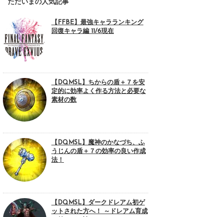
ただいまの人気記事
【FFBE】最強キャラランキング
回復キャラ編 11/6現在
【DQMSL】ちからの盾＋７を安
定的に効率よく作る方法と必要な
素材の数
【DQMSL】魔神のかなづち、ふ
うじんの盾＋７の効率の良い作成
法！
【DQMSL】ダークドレアム初ゲ
ットされた方へ！ ～ドレアム育成