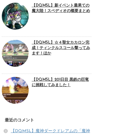
【DQMSL】新イベント最果ての
魔大陸！スペディオの概要まとめ
【DQMSL】☆４聖女カカロン完
成！ティンクルスコール撃ってみ
ます！ほか
【DQMSL】201日目 黒鉄の巨竜
に挑戦してみました！
最近のコメント
【DQMSL】魔神ダークドレアムの「魔神