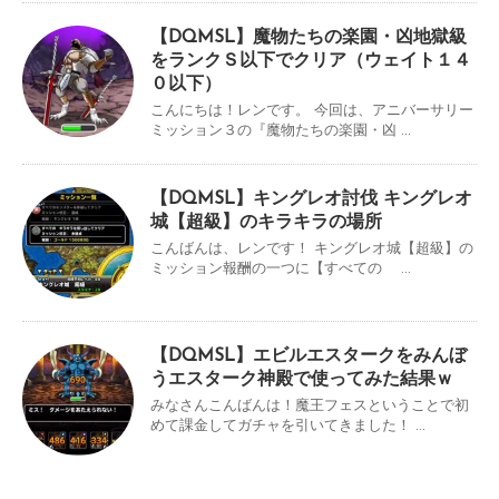
【DQMSL】魔物たちの楽園・凶地獄級
をランクＳ以下でクリア（ウェイト１４
０以下）
こんにちは！レンです。 今回は、アニバーサリー
ミッション３の『魔物たちの楽園・凶 ...
【DQMSL】キングレオ討伐 キングレオ
城【超級】のキラキラの場所
こんばんは、レンです！ キングレオ城【超級】の
ミッション報酬の一つに【すべての ...
【DQMSL】エビルエスタークをみんぼ
うエスターク神殿で使ってみた結果ｗ
みなさんこんばんは！魔王フェスということで初
めて課金してガチャを引いてきました！ ...