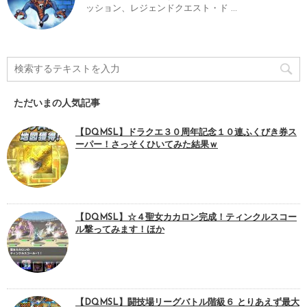
ッション、レジェンドクエスト・ド ...
ただいまの人気記事
【DQMSL】ドラクエ３０周年記念１０連ふくびき券ス
ーパー！さっそくひいてみた結果ｗ
【DQMSL】☆４聖女カカロン完成！ティンクルスコー
ル撃ってみます！ほか
【DQMSL】闘技場リーグバトル階級６ とりあえず最大