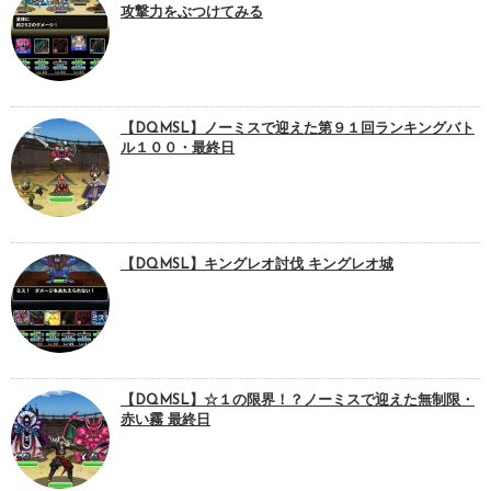
攻撃力をぶつけてみる
【DQMSL】ノーミスで迎えた第９１回ランキングバト
ル１００・最終日
【DQMSL】キングレオ討伐 キングレオ城
【DQMSL】☆１の限界！？ノーミスで迎えた無制限・
赤い霧 最終日