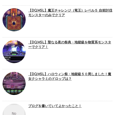
【DQMSL】魔王チャレンジ（竜王）レベル５ 自前討伐
モンスターのみでクリア
【DQMSL】聖なる夜の祭典・地獄級を物質系モンスタ
ーでクリア！
【DQMSL】ハロウィン祭・地獄級５０周しました！魔
女クシャラミのドロップは？
ブログを書いていてよかったこと！