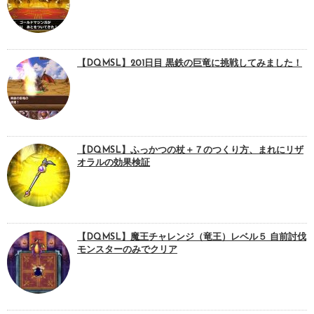
【DQMSL】201日目 黒鉄の巨竜に挑戦してみました！
【DQMSL】ふっかつの杖＋７のつくり方、まれにリザ
オラルの効果検証
【DQMSL】魔王チャレンジ（竜王）レベル５ 自前討伐
モンスターのみでクリア