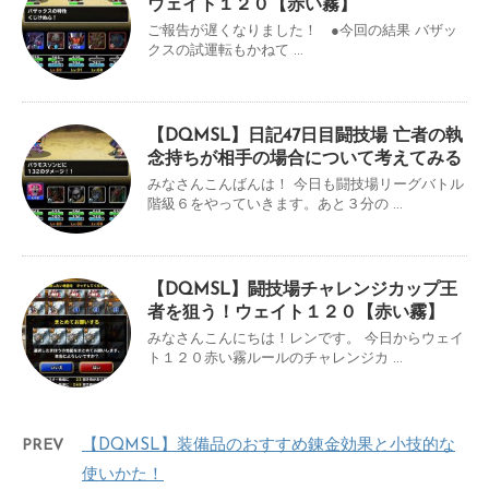
ウェイト１２０【赤い霧】
ご報告が遅くなりました！ ●今回の結果 バザッ
クスの試運転もかねて ...
【DQMSL】日記47日目闘技場 亡者の執
念持ちが相手の場合について考えてみる
みなさんこんばんは！ 今日も闘技場リーグバトル
階級６をやっていきます。あと３分の ...
【DQMSL】闘技場チャレンジカップ王
者を狙う！ウェイト１２０【赤い霧】
みなさんこんにちは！レンです。 今日からウェイ
ト１２０赤い霧ルールのチャレンジカ ...
PREV
【DQMSL】装備品のおすすめ錬金効果と小技的な
使いかた！