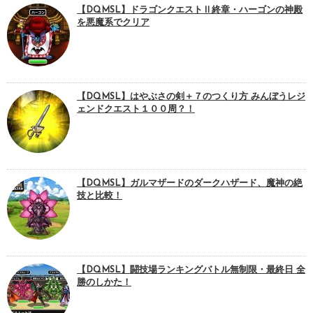
【DQMSL】ドラゴンクエストⅡ終章・ハーゴンの神殿
を悪魔系でクリア
【DQMSL】はやぶさの剣＋７のつくり方 みんぼうレジ
ェンドクエスト１００周？！
【DQMSL】ガルマザードのダークハザード、魔神の絶
技と比較！
【DQMSL】闘技場ランキングバトル無制限・最終日 全
勝のしかた！