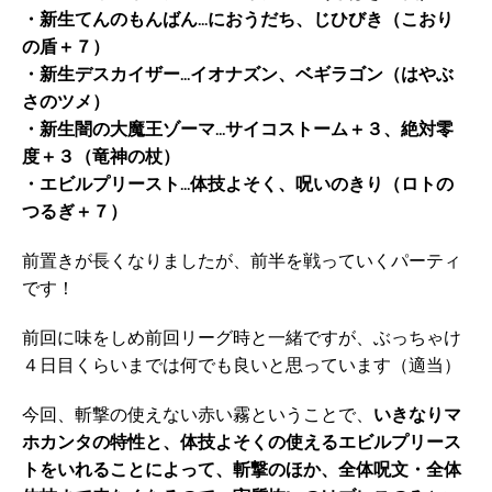
・新生てんのもんばん…におうだち、じひびき（こおり
の盾＋７）
・新生デスカイザー…イオナズン、ベギラゴン（はやぶ
さのツメ）
・新生闇の大魔王ゾーマ…サイコストーム＋３、絶対零
度＋３（竜神の杖）
・エビルプリースト…体技よそく、呪いのきり（ロトの
つるぎ＋７）
前置きが長くなりましたが、前半を戦っていくパーティ
です！
前回に味をしめ前回リーグ時と一緒ですが、ぶっちゃけ
４日目くらいまでは何でも良いと思っています（適当）
今回、斬撃の使えない赤い霧ということで、
いきなりマ
ホカンタの特性と、体技よそくの使えるエビルプリース
トをいれることによって、斬撃のほか、全体呪文・全体