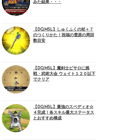
みた結果・・・
【DQMSL】しゅくふくの杖＋７
のつくりかた！祝福の雪原の周回
数目安
【DQMSL】魔剣士ピサロに挑
戦・武術大会 ウェイト１２０以下
でクリア
【DQMSL】最強のスペディオ☆
４完成！各スキル最大ステータス
とおすすめ構成