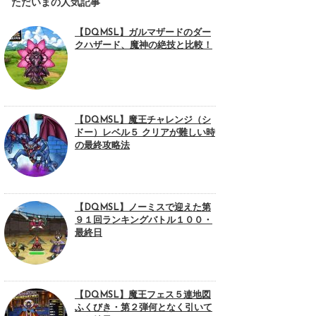
ただいまの人気記事
【DQMSL】ガルマザードのダー
クハザード、魔神の絶技と比較！
【DQMSL】魔王チャレンジ（シ
ドー）レベル５ クリアが難しい時
の最終攻略法
【DQMSL】ノーミスで迎えた第
９１回ランキングバトル１００・
最終日
【DQMSL】魔王フェス５連地図
ふくびき・第２弾何となく引いて