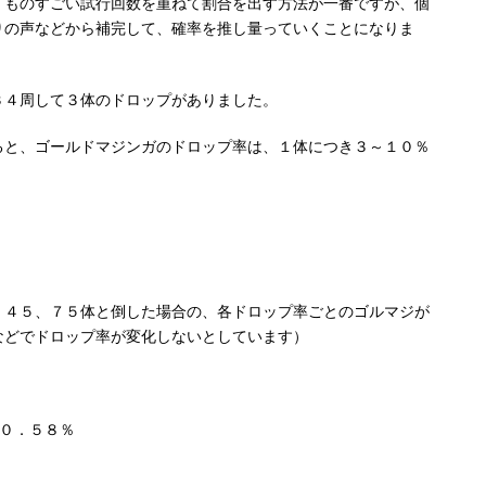
、ものすごい試行回数を重ねて割合を出す方法が一番ですが、個
りの声などから補完して、確率を推し量っていくことになりま
３４周して３体のドロップがありました。
ると、ゴールドマジンガのドロップ率は、１体につき３～１０％
、４５、７５体と倒した場合の、各ドロップ率ごとのゴルマジが
などでドロップ率が変化しないとしています）
０．５８％