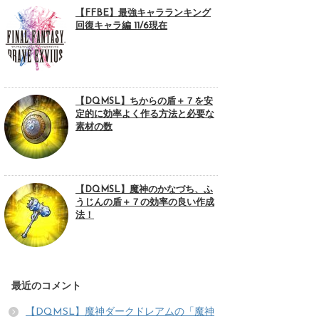
【FFBE】最強キャラランキング
回復キャラ編 11/6現在
【DQMSL】ちからの盾＋７を安
定的に効率よく作る方法と必要な
素材の数
【DQMSL】魔神のかなづち、ふ
うじんの盾＋７の効率の良い作成
法！
最近のコメント
【DQMSL】魔神ダークドレアムの「魔神