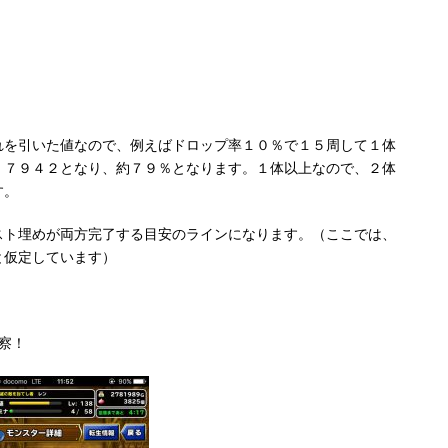
れを引いた値なので、例えばドロップ率１０％で１５周して１体
．７９４２となり、約７９％となります。１体以上なので、２体
す。
スト埋めが両方完了する目安のラインになります。（ここでは、
と仮定しています）
察！