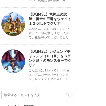
３の『魔物たちの楽園・凶 ...
【DQMSL】竜神王の試
練・黄金の巨竜をウェイト
１２０以下でクリア
みなさんこんにちは！レンで
す。 リアルが忙しくなったの
で、更新滞ってしまいました ...
【DQMSL】レジェンドチ
ャレンジ（ＤＱⅡ）をＳラ
ンク以下のモンスターでク
リア
こんにちは！レンです。 今回
は、アニバーサリーミッショ
ン、レジェンドクエスト・ド ...