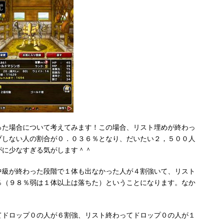
った場合について考えてみます！この場合、リスト埋めが終わっ
プしない人の割合が０．０３６％となり、だいたい２，５００人
がに少なすぎる気がします＾＾
中級が終わった段階で１体も出なかった人が４割強いて、リスト
％（９８％弱は１体以上は落ちた）ということになります。なか
てドロップ０の人が６割強、リスト終わってドロップ０の人が１