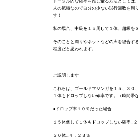
トータル的な確率を推し量る方法としては
人の範疇なので自分の少ない試行回数を周
す！
私の場合、中級を１５周して１体、超級を
そのことと周りやネットなどの声を総合す
程度だと思われます。
ご説明します！
これらは、ゴールドマジンガを１５、３０
１体もドロップしない確率です。（時間帯
●ドロップ率１０％だった場合
１５体倒して１体もドロップしない確率…２
３０体…４．２３％