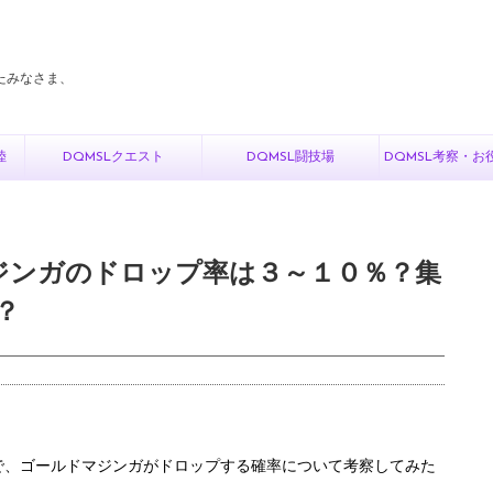
たみなさま、
陸
DQMSLクエスト
DQMSL闘技場
DQMSL考察・お
マジンガのドロップ率は３～１０％？集
？
で、ゴールドマジンガがドロップする確率について考察してみた