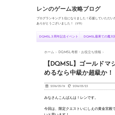
レンのゲーム攻略ブログ
ブログランキング１位になりました！応援していただい
ありがとうございました！（1/11）
DQMSL３周年記念イベント
DQMSL最果ての魔大
ホーム
>
DQMSL考察・お役立ち情報
>
【DQMSL】ゴールド
めるなら中級か超級か！
2016/05/19
2016/05/23
みなさんこんばんは！レンです。
今回は、限定クエストいにしえの黄金宮殿
いと思います！