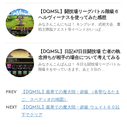
【DQMSL】闘技場リーグバトル階級６
ヘルヴィーナスを使ってみた感想
みなさんこんにちは！ キングレオ、武術大会、魔
戦士降臨クエスト等イベントがいっぱ ...
【DQMSL】日記47日目闘技場 亡者の執
念持ちが相手の場合について考えてみる
みなさんこんばんは！ 今日も闘技場リーグバトル
階級６をやっていきます。あと３分の ...
PREV
【DQMSL】最果ての魔大陸・超級 （各聖なるたま
ご、スペディオの地図）
NEXT
【DQMSL】最果ての魔大陸・超級 ウェイト６０以
下でクリア