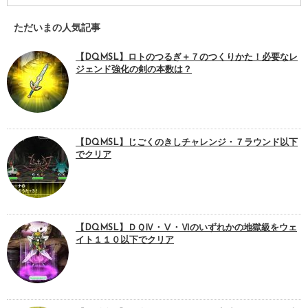
ただいまの人気記事
【DQMSL】ロトのつるぎ＋７のつくりかた！必要なレ
ジェンド強化の剣の本数は？
【DQMSL】じごくのきしチャレンジ・７ラウンド以下
でクリア
【DQMSL】ＤＱⅣ・Ⅴ・Ⅵのいずれかの地獄級をウェ
イト１１０以下でクリア