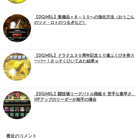
【DQMSL】装備品＋８～１０への強化方法（おうごん
のツメ・ロトのつるぎなど）
【DQMSL】ドラクエ３０周年記念１０連ふくびき券ス
ーパー！さっそくひいてみた結果ｗ
【DQMSL】闘技場リーグバトル階級６ 苦手な素早さ、
HPアップのリーダーが相手の場合
最近のコメント