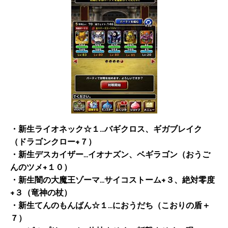
・新生ライオネック☆１…バギクロス、ギガブレイク
（ドラゴンクロー+７）
・新生デスカイザー…イオナズン、ベギラゴン（おうご
んのツメ+１０）
・新生闇の大魔王ゾーマ…サイコストーム+３、絶対零度
+３（竜神の杖）
・新生てんのもんばん☆１…におうだち（こおりの盾＋
７）