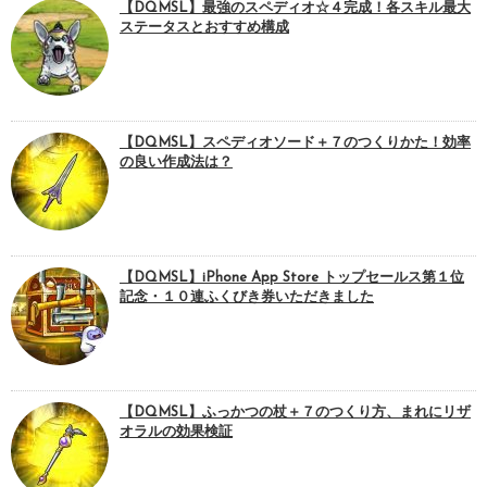
【DQMSL】最強のスペディオ☆４完成！各スキル最大
ステータスとおすすめ構成
【DQMSL】スペディオソード＋７のつくりかた！効率
の良い作成法は？
【DQMSL】iPhone App Store トップセールス第１位
記念・１０連ふくびき券いただきました
【DQMSL】ふっかつの杖＋７のつくり方、まれにリザ
オラルの効果検証