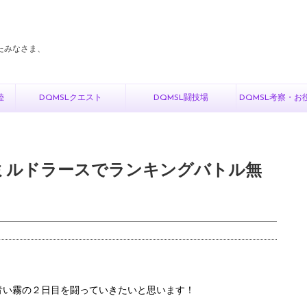
たみなさま、
陸
DQMSLクエスト
DQMSL闘技場
DQMSL考察・お
・ミルドラースでランキングバトル無
青い霧の２日目を闘っていきたいと思います！