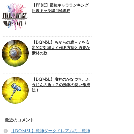
【FFBE】最強キャラランキング
回復キャラ編 11/6現在
【DQMSL】ちからの盾＋７を安
定的に効率よく作る方法と必要な
素材の数
【DQMSL】魔神のかなづち、ふ
うじんの盾＋７の効率の良い作成
法！
最近のコメント
【DQMSL】魔神ダークドレアムの「魔神