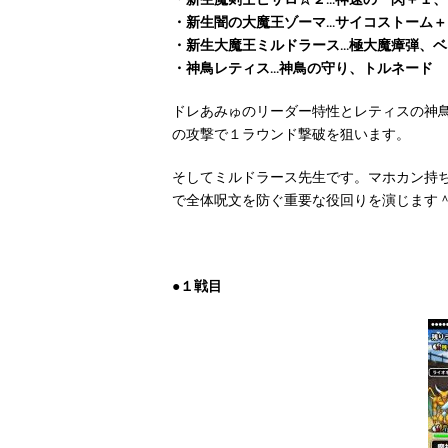
・新生魔剣士ピサロ☆２…神速の一閃＋１
・新生闇の大魔王ゾーマ…サイコストーム
・新生大魔王ミルドラース…極大魔瘴弾、
・神鳥レティス…神鳥の守り、トルネード
ドレあみゅのリーダー特性とレティスの神
の攻撃で１ラウンド撃破を狙います。
そしてミルドラース先生です。マホカン持
で全体呪文を防ぐ重要な役回りを演じます
●１戦目