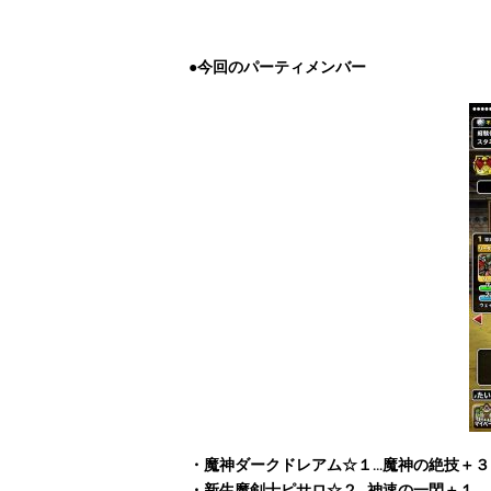
●今回のパーティメンバー
・魔神ダークドレアム☆１…魔神の絶技＋