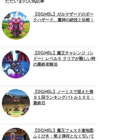
ただいまの人気記事
【DQMSL】ガルマザードのダー
クハザード、魔神の絶技と比較！
【DQMSL】魔王チャレンジ（シ
ドー）レベル５ クリアが難しい時
の最終攻略法
【DQMSL】ノーミスで迎えた第
９１回ランキングバトル１００・
最終日
【DQMSL】魔王フェス５連地図
ふくびき・第２弾何となく引いて