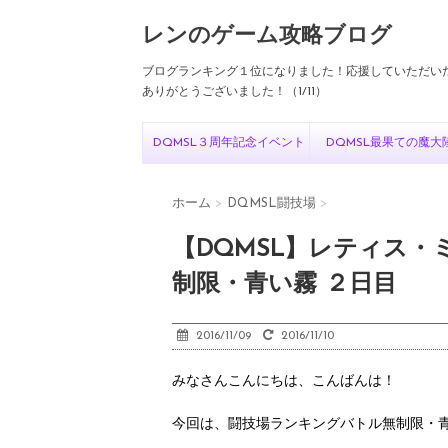
レンのゲーム攻略ブログ
ブログランキング１位になりました！応援していただい
ありがとうございました！（1/11）
DQMSL３周年記念イベント
DQMSL最果ての魔大
ホーム
>
DQMSL闘技場
>
【DQMSL】レティス
制限・青い霧 ２日目
2016/11/09
2016/11/10
みなさんこんにちは、こんばんは！
今回は、闘技場ランキングバトル無制限・