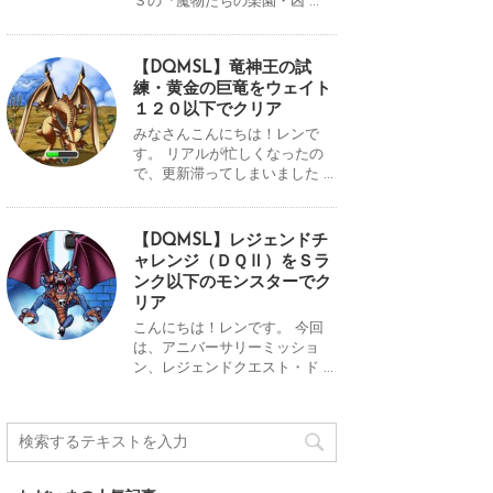
３の『魔物たちの楽園・凶 ...
【DQMSL】竜神王の試
練・黄金の巨竜をウェイト
１２０以下でクリア
みなさんこんにちは！レンで
す。 リアルが忙しくなったの
で、更新滞ってしまいました ...
【DQMSL】レジェンドチ
ャレンジ（ＤＱⅡ）をＳラ
ンク以下のモンスターでク
リア
こんにちは！レンです。 今回
は、アニバーサリーミッショ
ン、レジェンドクエスト・ド ...