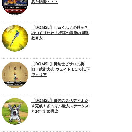
みた結果・・・
【DQMSL】しゅくふくの杖＋７
のつくりかた！祝福の雪原の周回
数目安
【DQMSL】魔剣士ピサロに挑
戦・武術大会 ウェイト１２０以下
でクリア
【DQMSL】最強のスペディオ☆
４完成！各スキル最大ステータス
とおすすめ構成