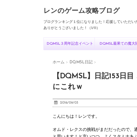
レンのゲーム攻略ブログ
ブログランキング１位になりました！応援していただい
ありがとうございました！（1/11）
DQMSL３周年記念イベント
DQMSL最果ての魔大
ホーム
>
DQMSL日記
>
【DQMSL】日記153
にこれｗ
2016/09/03
こんにちは！レンです。
オムド・レクスの挑戦がまだだったので、
と思います！と言いつつ、よくスタミナあふれ