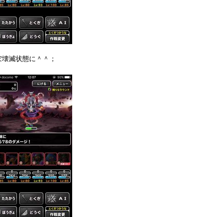
ぼ壊滅状態に＾＾；