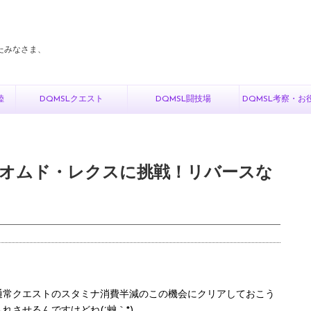
たみなさま、
陸
DQMSLクエスト
DQMSL闘技場
DQMSL考察・お
日目 オムド・レクスに挑戦！リバースな
通常クエストのスタミナ消費半減のこの機会にクリアしておこう
させるんですけどね(´艸｀*)