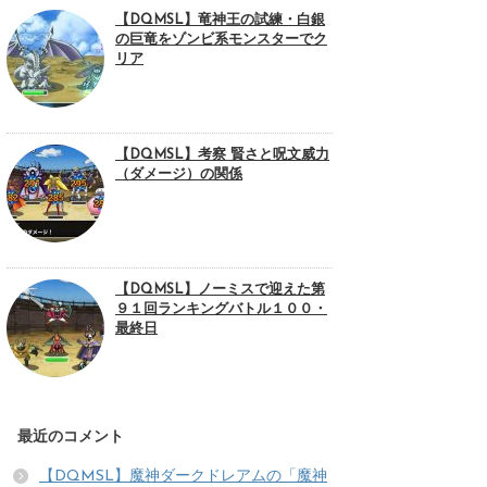
【DQMSL】竜神王の試練・白銀
の巨竜をゾンビ系モンスターでク
リア
【DQMSL】考察 賢さと呪文威力
（ダメージ）の関係
【DQMSL】ノーミスで迎えた第
９１回ランキングバトル１００・
最終日
最近のコメント
【DQMSL】魔神ダークドレアムの「魔神