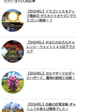
ただいまの人気記事
【DQMSL】ドラゴン１５％アッ
プ最終日 デスカイイオナズンでド
ラゴンパ粉砕！？
【DQMSL】やまたのおろちチャ
レンジ・ウェイト１４０以下でク
リア
【DQMSL】ガルマザードのダー
クハザード、魔神の絶技と比較！
【DQMSL】白銀の巨竜攻略 ぎゃ
くふうを使えば簡単でした！