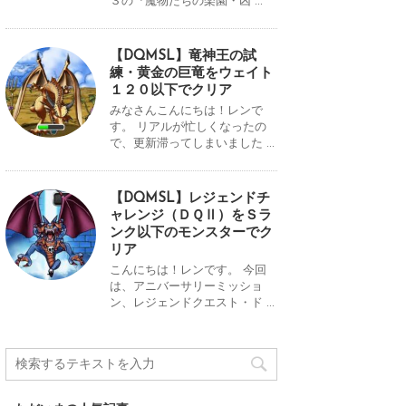
３の『魔物たちの楽園・凶 ...
【DQMSL】竜神王の試
練・黄金の巨竜をウェイト
１２０以下でクリア
みなさんこんにちは！レンで
す。 リアルが忙しくなったの
で、更新滞ってしまいました ...
【DQMSL】レジェンドチ
ャレンジ（ＤＱⅡ）をＳラ
ンク以下のモンスターでク
リア
こんにちは！レンです。 今回
は、アニバーサリーミッショ
ン、レジェンドクエスト・ド ...