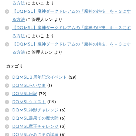
る方法
に
まいこ
より
【DQMSL】魔神ダークドレアムの「魔神の絶技」を＋３にす
る方法
に
管理人レン
より
【DQMSL】魔神ダークドレアムの「魔神の絶技」を＋３にす
る方法
に
まいこ
より
【DQMSL】魔神ダークドレアムの「魔神の絶技」を＋３にす
る方法
に
管理人レン
より
カテゴリ
DQMSL３周年記念イベント
(29)
DQMSLらいなま
(1)
DQMSL日記
(79)
DQMSLクエスト
(112)
DQMSL神獣チャレンジ
(6)
DQMSL最果ての魔大陸
(6)
DQMSL竜王チャレンジ
(3)
DQMSLかみさまの試練
(6)