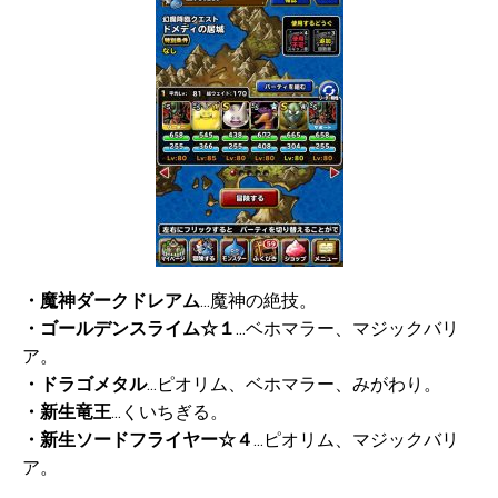
・魔神ダークドレアム
…魔神の絶技。
・ゴールデンスライム☆１
…ベホマラー、マジックバリ
ア。
・ドラゴメタル
…ピオリム、ベホマラー、みがわり。
・新生竜王
…くいちぎる。
・新生ソードフライヤー☆４
…ピオリム、マジックバリ
ア。