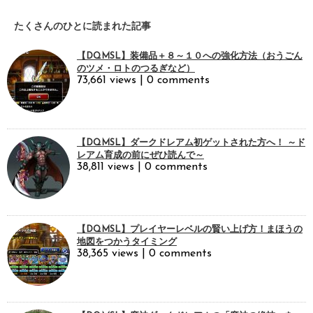
たくさんのひとに読まれた記事
【DQMSL】装備品＋８～１０への強化方法（おうごん
のツメ・ロトのつるぎなど）
73,661 views
|
0 comments
【DQMSL】ダークドレアム初ゲットされた方へ！ ～ド
レアム育成の前にぜひ読んで～
38,811 views
|
0 comments
【DQMSL】プレイヤーレベルの賢い上げ方！まほうの
地図をつかうタイミング
38,365 views
|
0 comments