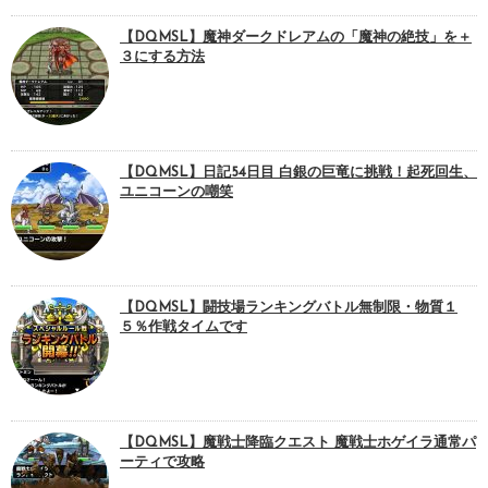
【DQMSL】魔神ダークドレアムの「魔神の絶技」を＋
３にする方法
【DQMSL】日記54日目 白銀の巨竜に挑戦！起死回生、
ユニコーンの嘲笑
【DQMSL】闘技場ランキングバトル無制限・物質１
５％作戦タイムです
【DQMSL】魔戦士降臨クエスト 魔戦士ホゲイラ通常パ
ーティで攻略