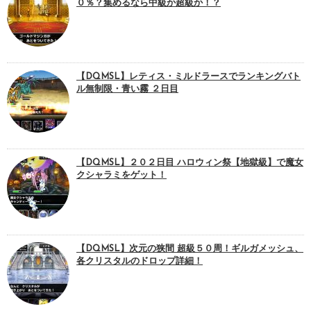
０％？集めるなら中級か超級か！？
【DQMSL】レティス・ミルドラースでランキングバト
ル無制限・青い霧 ２日目
【DQMSL】２０２日目 ハロウィン祭【地獄級】で魔女
クシャラミをゲット！
【DQMSL】次元の狭間 超級５０周！ギルガメッシュ、
各クリスタルのドロップ詳細！