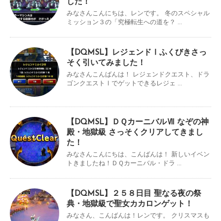
した！
みなさんこんにちは、レンです。 冬のスペシャル
ミッション３の「究極転生への道を？ ...
【DQMSL】レジェンドⅠふくびきさっ
そく引いてみました！
みなさんこんばんは！ レジェンドクエスト、ドラ
ゴンクエストⅠでゲットできるレジェ ...
【DQMSL】ＤＱカーニバルⅦ なぞの神
殿・地獄級 さっそくクリアしてきまし
た！
みなさんこんにちは、こんばんは！ 新しいイベン
トきましたね！ＤＱカーニバル・ドラ ...
【DQMSL】２５８日目 聖なる夜の祭
典・地獄級で聖女カカロンゲット！
みなさん、こんばんは！レンです。 クリスマスも