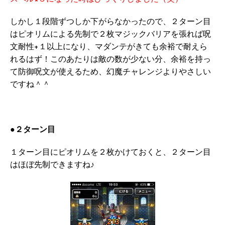
しかし１段階ずつしか下がらなかったので、２ターン目
はピオリムによる先制で２枚マジックバリアを張れば呪
文耐性+１以上になり、マダンテがきても余裕で耐えら
れるはず！このあたりは敵の数が少ない分、余裕を持っ
て防御呪文が使えるため、幻魔チャレンジよりやさしい
ですね＾＾
●２ターン目
１ターン目にピオリムを２枚かけておくと、２ターン目
はほぼ先制できますね♪