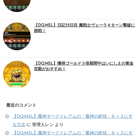
【DQMSL】日記35日目 魔戦士ヴェーラ４ターン撃破に
挑戦！
【DQMSL】獲得ゴールド３倍期間中はいにしえの黄金
宮殿がおすすめ！
最近のコメント
【DQMSL】魔神ダークドレアムの「魔神の絶技」を＋３にす
る方法
に
管理人レン
より
【DQMSL】魔神ダークドレアムの「魔神の絶技」を＋３にす