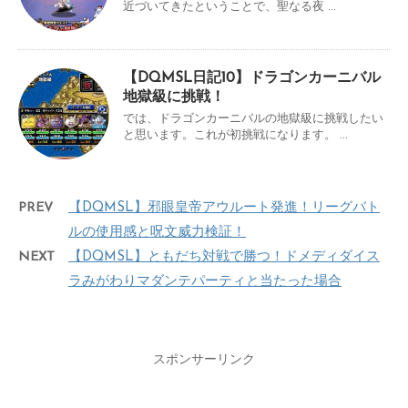
近づいてきたということで、聖なる夜 ...
【DQMSL日記10】ドラゴンカーニバル
地獄級に挑戦！
では、ドラゴンカーニバルの地獄級に挑戦したい
と思います。これが初挑戦になります。 ...
PREV
【DQMSL】邪眼皇帝アウルート発進！リーグバト
ルの使用感と呪文威力検証！
NEXT
【DQMSL】ともだち対戦で勝つ！ドメディダイス
ラみがわりマダンテパーティと当たった場合
スポンサーリンク