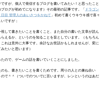
けですが、個人で発信するブログを書いてみたい！と思ったこと
のブログが初めてになります）その最初の記事です。「
ドラゴン
日目 管理人のあいさつをかねて
」初めて書くウキウキ感で喜々
しいですが；
外視して書きたいことを書くこと、また自分の書いた文章が読ん
もらえるか、というのを知ることを旨としています。（もちろん
。これは意外に大事です。余計なお世話かもしれませんが、変に
てみたいと思います）
ったので、ゲームの話を書いていくことにしました。
たのも、書きたいことを書くためです。周りの人との兼ね合い
うので＾＾（ついでのついでに言いますが、レンというのはあだ
。