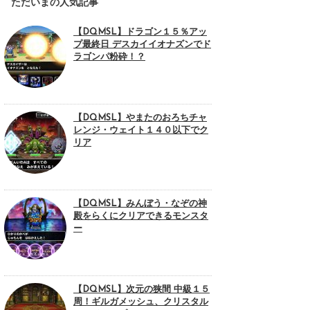
ただいまの人気記事
【DQMSL】ドラゴン１５％アッ
プ最終日 デスカイイオナズンでド
ラゴンパ粉砕！？
【DQMSL】やまたのおろちチャ
レンジ・ウェイト１４０以下でク
リア
【DQMSL】みんぼう・なぞの神
殿をらくにクリアできるモンスタ
ー
【DQMSL】次元の狭間 中級１５
周！ギルガメッシュ、クリスタル