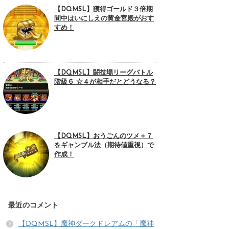
【DQMSL】獲得ゴールド３倍期
間中はいにしえの黄金宮殿がおす
すめ！
【DQMSL】闘技場リーグバトル
階級６ ☆４が相手だとどうなる？
【DQMSL】おうごんのツメ＋７
をギャンブル法（期待値重視）で
作成！
最近のコメント
【DQMSL】魔神ダークドレアムの「魔神