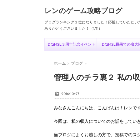
レンのゲーム攻略ブログ
ブログランキング１位になりました！応援していただい
ありがとうございました！（1/11）
DQMSL３周年記念イベント
DQMSL最果ての魔大
ホーム
>
ブログ
>
管理人のチラ裏２ 私の
2016/10/27
みなさんこんにちは、こんばんは！レンで
今回は、私の収入についてのお話をしてい
当ブログによくお越しの方で、投稿でのス