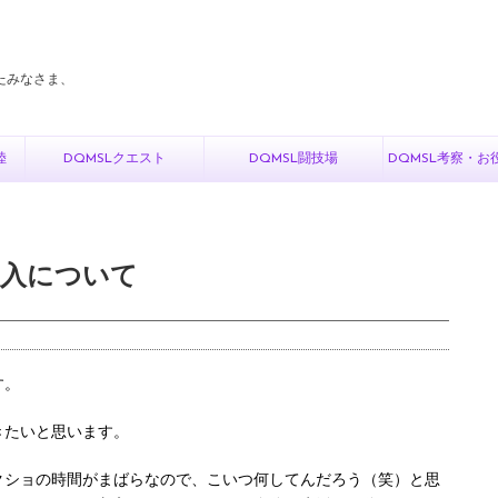
たみなさま、
陸
DQMSLクエスト
DQMSL闘技場
DQMSL考察・お
収入について
す。
きたいと思います。
クショの時間がまばらなので、こいつ何してんだろう（笑）と思