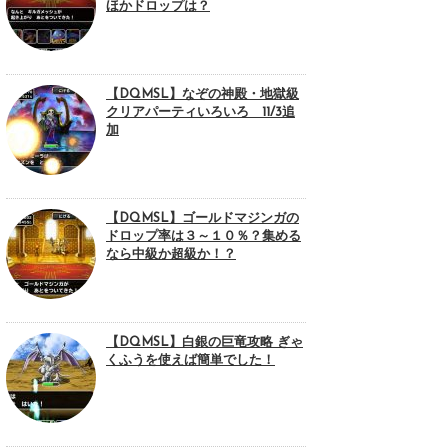
ほかドロップは？
【DQMSL】なぞの神殿・地獄級
クリアパーティいろいろ 11/3追
加
【DQMSL】ゴールドマジンガの
ドロップ率は３～１０％？集める
なら中級か超級か！？
【DQMSL】白銀の巨竜攻略 ぎゃ
くふうを使えば簡単でした！