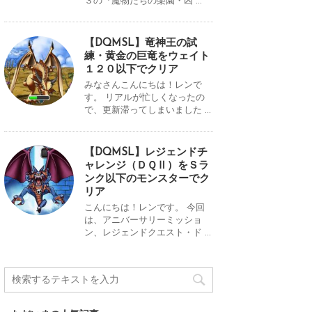
３の『魔物たちの楽園・凶 ...
【DQMSL】竜神王の試
練・黄金の巨竜をウェイト
１２０以下でクリア
みなさんこんにちは！レンで
す。 リアルが忙しくなったの
で、更新滞ってしまいました ...
【DQMSL】レジェンドチ
ャレンジ（ＤＱⅡ）をＳラ
ンク以下のモンスターでク
リア
こんにちは！レンです。 今回
は、アニバーサリーミッショ
ン、レジェンドクエスト・ド ...