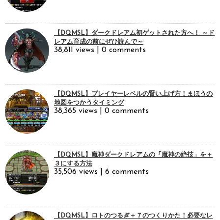
【DQMSL】ダークドレアム初ゲットされた方へ！ ～ド
レアム育成の前にぜひ読んで～
38,811 views
|
0 comments
【DQMSL】プレイヤーレベルの賢い上げ方！まほうの
地図をつかうタイミング
38,365 views
|
0 comments
【DQMSL】魔神ダークドレアムの「魔神の絶技」を＋
３にする方法
35,506 views
|
6 comments
【DQMSL】ロトのつるぎ＋７のつくりかた！必要なレ