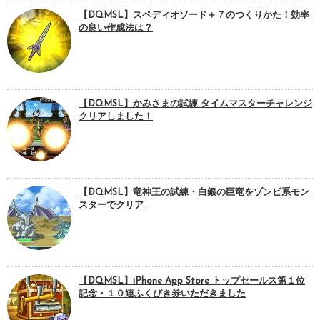
【DQMSL】スペディオソード＋７のつくりかた！効率
の良い作成法は？
【DQMSL】かみさまの試練 タイムマスターチャレンジ
クリアしました！
【DQMSL】竜神王の試練・白銀の巨竜をゾンビ系モン
スターでクリア
【DQMSL】iPhone App Store トップセールス第１位
記念・１０連ふくびき券いただきました