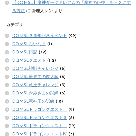
【DQMSL】魔神ダークドレアムの「魔神の絶技」を＋３にす
る方法
に
管理人レン
より
カテゴリ
DQMSL３周年記念イベント
(29)
DQMSLらいなま
(1)
DQMSL日記
(79)
DQMSLクエスト
(112)
DQMSL神獣チャレンジ
(6)
DQMSL最果ての魔大陸
(6)
DQMSL竜王チャレンジ
(3)
DQMSLかみさまの試練
(6)
DQMSL竜神王の試練
(18)
DQMSLドラゴンクエストⅠ
(9)
DQMSLドラゴンクエストⅡ
(8)
DQMSLドラゴンクエストⅢ
(19)
DQMSLドラゴンクエストⅣ
(3)