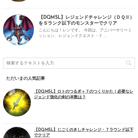
【DQMSL】レジェンドチャレンジ（ＤＱⅡ）
をＳランク以下のモンスターでクリア
こんにちは！レンです。 今回は、アニバーサリーミ
ッション、レジェンドクエスト・ド ...
ただいまの人気記事
【DQMSL】ロトのつるぎ＋７のつくりかた！必要なレ
ジェンド強化の剣の本数は？
【DQMSL】じごくのきしチャレンジ・７ラウンド以下
でクリア