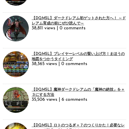
【DQMSL】ダークドレアム初ゲットされた方へ！ ～ド
レアム育成の前にぜひ読んで～
38,811 views
|
0 comments
【DQMSL】プレイヤーレベルの賢い上げ方！まほうの
地図をつかうタイミング
38,365 views
|
0 comments
【DQMSL】魔神ダークドレアムの「魔神の絶技」を＋
３にする方法
35,506 views
|
6 comments
【DQMSL】ロトのつるぎ＋７のつくりかた！必要なレ