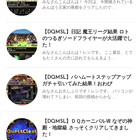
みなさんこんばんは！ 今日は、今開催されている
みんぼう王家の廃都をクリアしたので ...
【DQMSL】日記 魔王リーグ結果 ロト
のつるぎソードフライヤーが大活躍でし
た！
みなさんこんばんは！レンです。 ここ最近、とて
もたくさんの方に訪れてもらえるよう ...
【DQMSL】バハムートステップアップ
ガチャ引いてみた結果！おわび
みなさんお久しぶりです！レンです。 パソコンが
壊れて？しまい、前回の投稿からかな ...
【DQMSL】ＤＱカーニバルⅦ なぞの神
殿・地獄級 さっそくクリアしてきまし
た！