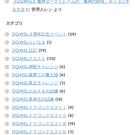
【DQMSL】魔神ダークドレアムの「魔神の絶技」を＋３にす
る方法
に
管理人レン
より
カテゴリ
DQMSL３周年記念イベント
(29)
DQMSLらいなま
(1)
DQMSL日記
(79)
DQMSLクエスト
(112)
DQMSL神獣チャレンジ
(6)
DQMSL最果ての魔大陸
(6)
DQMSL竜王チャレンジ
(3)
DQMSLかみさまの試練
(6)
DQMSL竜神王の試練
(18)
DQMSLドラゴンクエストⅠ
(9)
DQMSLドラゴンクエストⅡ
(8)
DQMSLドラゴンクエストⅢ
(19)
DQMSLドラゴンクエストⅣ
(3)