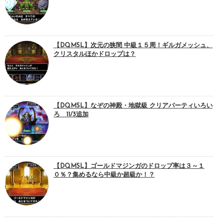
【DQMSL】次元の狭間 中級１５周！ギルガメッシュ、
クリスタルほかドロップは？
【DQMSL】なぞの神殿・地獄級 クリアパーティいろい
ろ 11/3追加
【DQMSL】ゴールドマジンガのドロップ率は３～１
０％？集めるなら中級か超級か！？