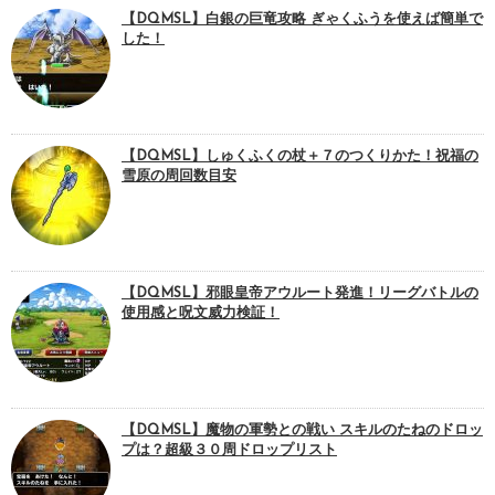
【DQMSL】白銀の巨竜攻略 ぎゃくふうを使えば簡単で
した！
【DQMSL】しゅくふくの杖＋７のつくりかた！祝福の
雪原の周回数目安
【DQMSL】邪眼皇帝アウルート発進！リーグバトルの
使用感と呪文威力検証！
【DQMSL】魔物の軍勢との戦い スキルのたねのドロッ
プは？超級３０周ドロップリスト