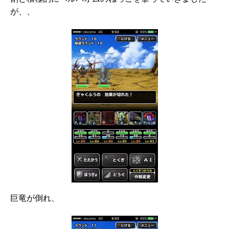
が、、
巨竜が倒れ、