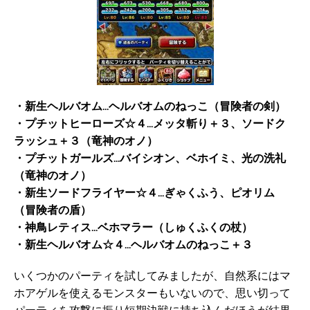
・新生ヘルバオム…ヘルバオムのねっこ（冒険者の剣）
・プチットヒーローズ☆４…メッタ斬り＋３、ソードク
ラッシュ＋３（竜神のオノ）
・プチットガールズ…バイシオン、ベホイミ、光の洗礼
（竜神のオノ）
・新生ソードフライヤー☆４…ぎゃくふう、ピオリム
（冒険者の盾）
・神鳥レティス…ベホマラー（しゅくふくの杖）
・新生ヘルバオム☆４…ヘルバオムのねっこ＋３
いくつかのパーティを試してみましたが、自然系にはマ
ホアゲルを使えるモンスターもいないので、思い切って