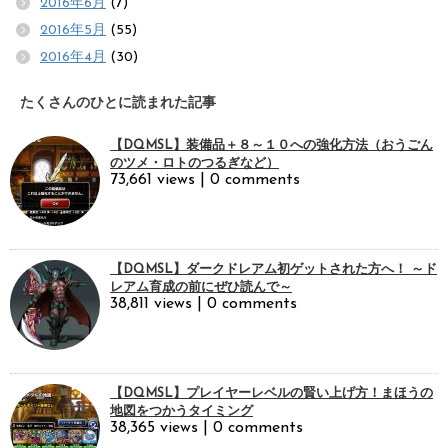
2016年6月
(7)
2016年5月
(55)
2016年4月
(30)
たくさんのひとに読まれた記事
【DQMSL】装備品＋８～１０への強化方法（おうごん
のツメ・ロトのつるぎなど）
73,661 views
|
0 comments
【DQMSL】ダークドレアム初ゲットされた方へ！ ～ド
レアム育成の前にぜひ読んで～
38,811 views
|
0 comments
【DQMSL】プレイヤーレベルの賢い上げ方！まほうの
地図をつかうタイミング
38,365 views
|
0 comments