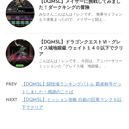
【DQMSL】メイザーに挑戦してみまし
た！ダークキングの冒険
みなさんこんばんは！レンです。 無事サイフォン
も５体集まったので、メイザーと闘え ...
【DQMSL】ドラゴンクエストⅥ・グレ
イス城地獄級 ウェイト１４０以下でクリ
ア
こんばんは！レンです。 今回は、アニバーサリー
ミッションの『グレイス城 地獄級』 ...
PREV
【DQMSL】闘技場ランキングバトル 覇者称号ゲッ
トしました！感謝のことば
NEXT
【DQMSL】ミッション攻略 白銀の巨竜ランクＳ以
下でクリア