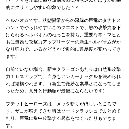
パーティを攻撃に振り短期決戦に持ち込んだほうが結果
的にクリアしやすい印象でした＾＾
ヘルバオムです。状態異常からの深緑の巨竜のタナトス
ハントでやられやすいこのクエストで、敵の攻撃力を下
げられるヘルバオムのねっこを持ち、重要な毒・マヒと
もに無効な攻撃力アップリーダーの新生ヘルバオムがか
なり強力で、いるかどうかで劇的に難易度が変わってき
ます。
自前でいない場合、新生クラーゴンあたりは自然系攻撃
力１５％アップで、自身もアンカーナックルを決められ
れば結構やれます。（新生で微妙な素早さになってしま
ったため、意外と行動順が最後にならないです）
プチットヒーローズは、メッタ斬りがほしいところで
す。ザコが増えてきた時はソードクラッシュでまとめて
削り、巨竜に集中攻撃する起点をつくったりもできま
す。