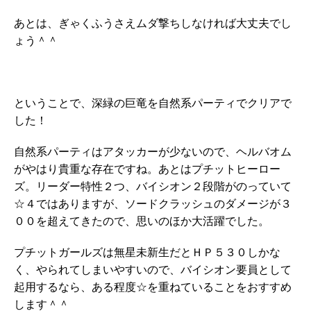
あとは、ぎゃくふうさえムダ撃ちしなければ大丈夫でし
ょう＾＾
ということで、深緑の巨竜を自然系パーティでクリアで
した！
自然系パーティはアタッカーが少ないので、ヘルバオム
がやはり貴重な存在ですね。あとはプチットヒーロー
ズ。リーダー特性２つ、バイシオン２段階がのっていて
☆４ではありますが、ソードクラッシュのダメージが３
００を超えてきたので、思いのほか大活躍でした。
プチットガールズは無星未新生だとＨＰ５３０しかな
く、やられてしまいやすいので、バイシオン要員として
起用するなら、ある程度☆を重ねていることをおすすめ
します＾＾