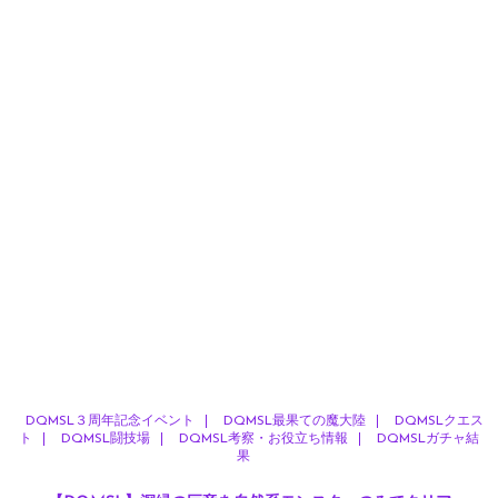
DQMSL３周年記念イベント
DQMSL最果ての魔大陸
DQMSLクエス
ト
DQMSL闘技場
DQMSL考察・お役立ち情報
DQMSLガチャ結
果