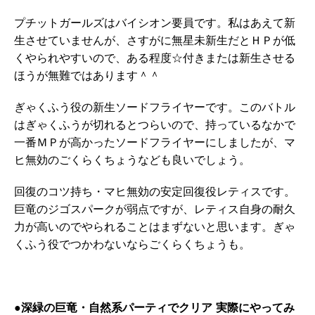
プチットガールズはバイシオン要員です。私はあえて新
生させていませんが、さすがに無星未新生だとＨＰが低
くやられやすいので、ある程度☆付きまたは新生させる
ほうが無難ではあります＾＾
ぎゃくふう役の新生ソードフライヤーです。このバトル
はぎゃくふうが切れるとつらいので、持っているなかで
一番ＭＰが高かったソードフライヤーにしましたが、マ
ヒ無効のごくらくちょうなども良いでしょう。
回復のコツ持ち・マヒ無効の安定回復役レティスです。
巨竜のジゴスパークが弱点ですが、レティス自身の耐久
力が高いのでやられることはまずないと思います。ぎゃ
くふう役でつかわないならごくらくちょうも。
●深緑の巨竜・自然系パーティでクリア 実際にやってみ