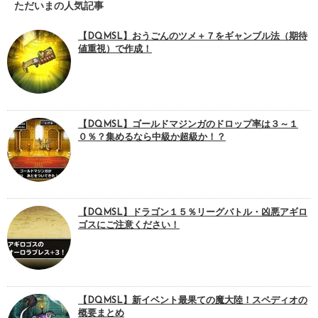
ただいまの人気記事
【DQMSL】おうごんのツメ＋７をギャンブル法（期待
値重視）で作成！
【DQMSL】ゴールドマジンガのドロップ率は３～１
０％？集めるなら中級か超級か！？
【DQMSL】ドラゴン１５％リーグバトル・凶悪アギロ
ゴスにご注意ください！
【DQMSL】新イベント最果ての魔大陸！スペディオの
概要まとめ