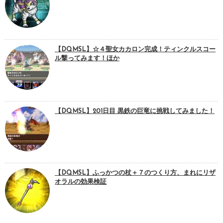
【DQMSL】☆４聖女カカロン完成！ティンクルスコー
ル撃ってみます！ほか
【DQMSL】201日目 黒鉄の巨竜に挑戦してみました！
【DQMSL】ふっかつの杖＋７のつくり方、まれにリザ
オラルの効果検証