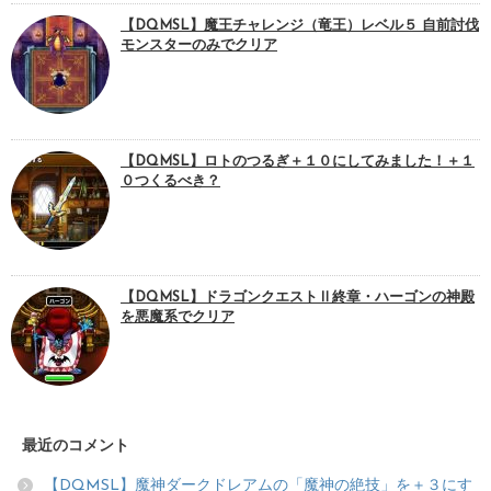
【DQMSL】魔王チャレンジ（竜王）レベル５ 自前討伐
モンスターのみでクリア
【DQMSL】ロトのつるぎ＋１０にしてみました！＋１
０つくるべき？
【DQMSL】ドラゴンクエストⅡ終章・ハーゴンの神殿
を悪魔系でクリア
最近のコメント
【DQMSL】魔神ダークドレアムの「魔神の絶技」を＋３にす