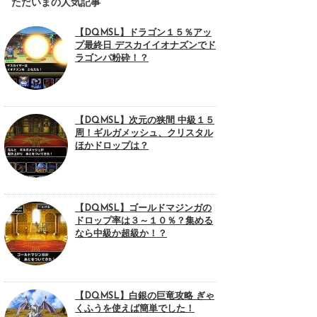
ただいまの人気記事
【DQMSL】ドラゴン１５％アッ
プ最終日 デスカイイオナズンでド
ラゴンパ粉砕！？
【DQMSL】次元の狭間 中級１５
周！ギルガメッシュ、クリスタル
ほかドロップは？
【DQMSL】ゴールドマジンガの
ドロップ率は３～１０％？集める
なら中級か超級か！？
【DQMSL】白銀の巨竜攻略 ぎゃ
くふうを使えば簡単でした！