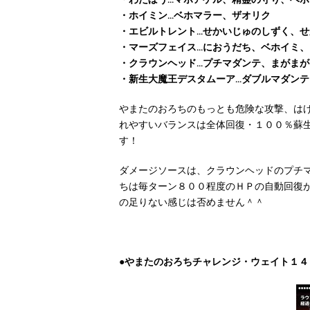
・わたぼう…マホアゲル、精霊の守り、ベホ
・ホイミン…ベホマラー、ザオリク
・エビルトレント…せかいじゅのしずく、
・マーズフェイス…におうだち、ベホイミ、
・クラウンヘッド…プチマダンテ、まがまが
・新生大魔王デスタムーア…ダブルマダン
やまたのおろちのもっとも危険な攻撃、は
れやすいバランスは全体回復・１００％蘇
す！
ダメージソースは、クラウンヘッドのプチ
ちは毎ターン８００程度のＨＰの自動回復
の足りない感じは否めません＾＾
●やまたのおろちチャレンジ・ウェイト１４