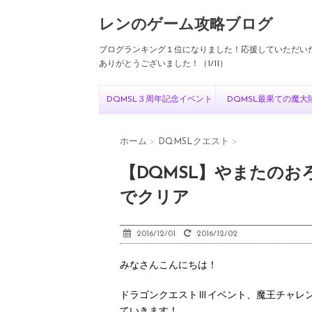
レンのゲーム攻略ブログ
ブログランキング１位になりました！応援していただい
ありがとうございました！（1/11）
DQMSL３周年記念イベント
DQMSL最果ての魔大
ホーム
>
DQMSLクエスト
>
【DQMSL】やまたの
でクリア
2016/12/01
2016/12/02
みなさんこんにちは！
ドラゴンクエストⅢイベント、魔王チャレ
ていきます！