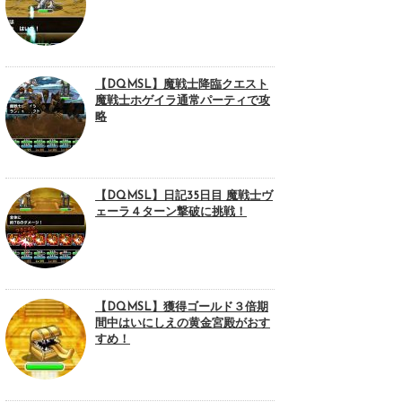
【DQMSL】魔戦士降臨クエスト
魔戦士ホゲイラ通常パーティで攻
略
【DQMSL】日記35日目 魔戦士ヴ
ェーラ４ターン撃破に挑戦！
【DQMSL】獲得ゴールド３倍期
間中はいにしえの黄金宮殿がおす
すめ！