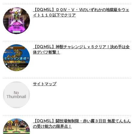
【DQMSL】ＤＱⅣ・Ⅴ・Ⅵのいずれかの地獄級をウェ
イト１１０以下でクリア
【DQMSL】神獣チャレンジＬｖ５クリア！決め手は全
体デバフ斬撃！
サイトマップ
【DQMSL】闘技場無制限・赤い霧３日目 無星てんもん
の受け能力の限界点！