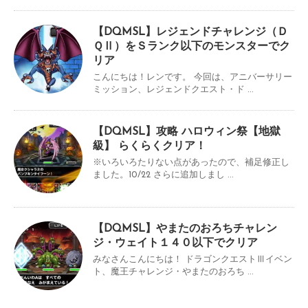
【DQMSL】レジェンドチャレンジ（Ｄ
ＱⅡ）をＳランク以下のモンスターでク
リア
こんにちは！レンです。 今回は、アニバーサリー
ミッション、レジェンドクエスト・ド ...
【DQMSL】攻略 ハロウィン祭【地獄
級】 らくらくクリア！
※いろいろたりない点があったので、補足修正し
ました。10/22 さらに追加しまし ...
【DQMSL】やまたのおろちチャレン
ジ・ウェイト１４０以下でクリア
みなさんこんにちは！ ドラゴンクエストⅢイベン
ト、魔王チャレンジ・やまたのおろち ...