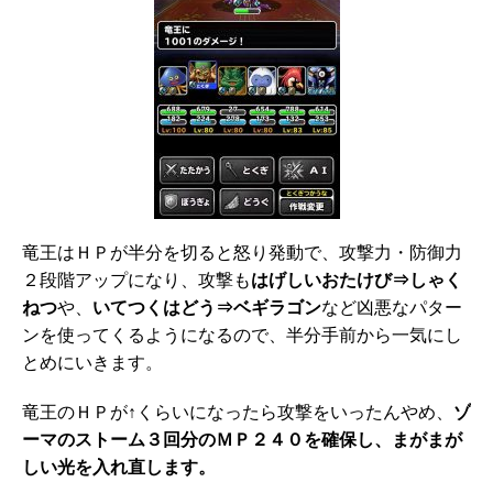
竜王はＨＰが半分を切ると怒り発動で、攻撃力・防御力
２段階アップになり、攻撃も
はげしいおたけび⇒しゃく
ねつ
や、
いてつくはどう⇒ベギラゴン
など凶悪なパター
ンを使ってくるようになるので、半分手前から一気にし
とめにいきます。
竜王のＨＰが↑くらいになったら攻撃をいったんやめ、
ゾ
ーマのストーム３回分のＭＰ２４０を確保し、まがまが
しい光を入れ直します。