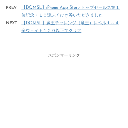
PREV
【DQMSL】iPhone App Store トップセールス第１
位記念・１０連ふくびき券いただきました
NEXT
【DQMSL】魔王チャレンジ（竜王）レベル１～４
全ウェイト１２０以下でクリア
スポンサーリンク