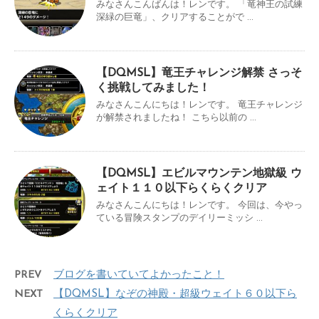
みなさんこんばんは！レンです。 「竜神王の試練
深緑の巨竜」、クリアすることがで ...
【DQMSL】竜王チャレンジ解禁 さっそ
く挑戦してみました！
みなさんこんにちは！レンです。 竜王チャレンジ
が解禁されましたね！ こちら以前の ...
【DQMSL】エビルマウンテン地獄級 ウ
ェイト１１０以下らくらくクリア
みなさんこんにちは！レンです。 今回は、今やっ
ている冒険スタンプのデイリーミッシ ...
PREV
ブログを書いていてよかったこと！
NEXT
【DQMSL】なぞの神殿・超級ウェイト６０以下ら
くらくクリア