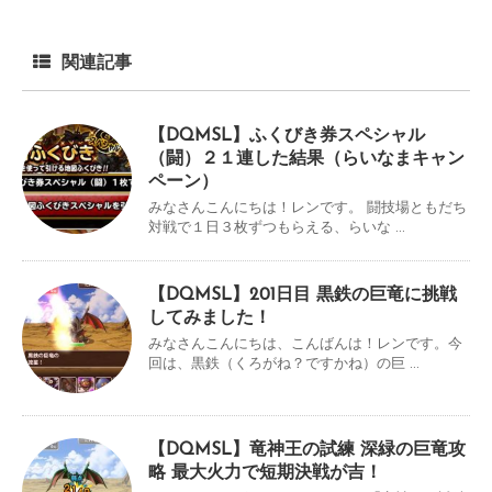
関連記事
【DQMSL】ふくびき券スペシャル
（闘）２１連した結果（らいなまキャン
ペーン）
みなさんこんにちは！レンです。 闘技場ともだち
対戦で１日３枚ずつもらえる、らいな ...
【DQMSL】201日目 黒鉄の巨竜に挑戦
してみました！
みなさんこんにちは、こんばんは！レンです。今
回は、黒鉄（くろがね？ですかね）の巨 ...
【DQMSL】竜神王の試練 深緑の巨竜攻
略 最大火力で短期決戦が吉！