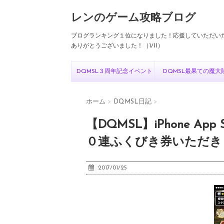
レンのゲーム攻略ブログ
ブログランキング１位になりました！応援していただい
ありがとうございました！（1/11）
DQMSL３周年記念イベント
DQMSL最果ての魔大
ホーム
>
DQMSL日記
>
【DQMSL】iPhone A
０連ふくびき券いただき
2017/01/25