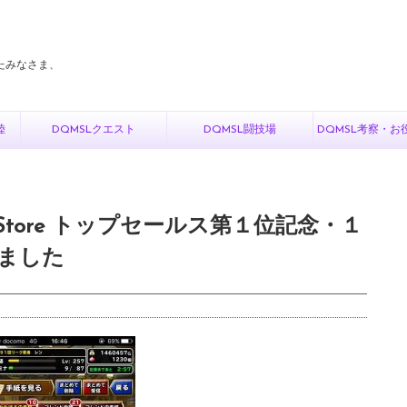
たみなさま、
陸
DQMSLクエスト
DQMSL闘技場
DQMSL考察・お
pp Store トップセールス第１位記念・１
ました