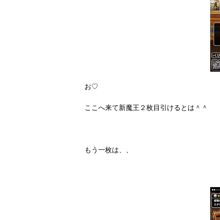
お♡
ここへ来て新魔王２枚目引けるとは＾＾
もう一枚は、、