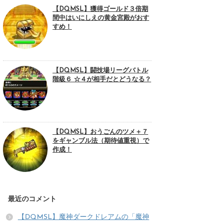
【DQMSL】獲得ゴールド３倍期
間中はいにしえの黄金宮殿がおす
すめ！
【DQMSL】闘技場リーグバトル
階級６ ☆４が相手だとどうなる？
【DQMSL】おうごんのツメ＋７
をギャンブル法（期待値重視）で
作成！
最近のコメント
【DQMSL】魔神ダークドレアムの「魔神