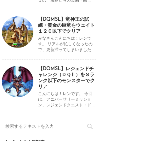
３の『魔物たちの楽園・凶 ...
【DQMSL】竜神王の試
練・黄金の巨竜をウェイト
１２０以下でクリア
みなさんこんにちは！レンで
す。 リアルが忙しくなったの
で、更新滞ってしまいました ...
【DQMSL】レジェンドチ
ャレンジ（ＤＱⅡ）をＳラ
ンク以下のモンスターでク
リア
こんにちは！レンです。 今回
は、アニバーサリーミッショ
ン、レジェンドクエスト・ド ...