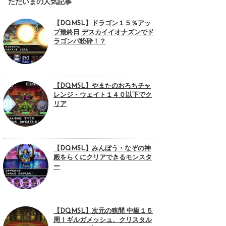
ただいまの人気記事
【DQMSL】ドラゴン１５％アッ
プ最終日 デスカイイオナズンでド
ラゴンパ粉砕！？
【DQMSL】やまたのおろちチャ
レンジ・ウェイト１４０以下でク
リア
【DQMSL】みんぼう・なぞの神
殿をらくにクリアできるモンスタ
ー
【DQMSL】次元の狭間 中級１５
周！ギルガメッシュ、クリスタル