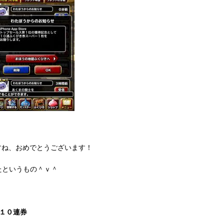
すね、おめでとうございます！
たというもの＾ｖ＾
１０連券