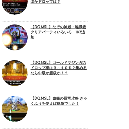
ほかドロップは？
【DQMSL】なぞの神殿・地獄級
クリアパーティいろいろ 11/3追
加
【DQMSL】ゴールドマジンガの
ドロップ率は３～１０％？集める
なら中級か超級か！？
【DQMSL】白銀の巨竜攻略 ぎゃ
くふうを使えば簡単でした！